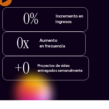
0
%
Incremento en
ingresos
0
x
Aumento
en frecuencia
+
0
Proyectos de video
entregados semanalmente