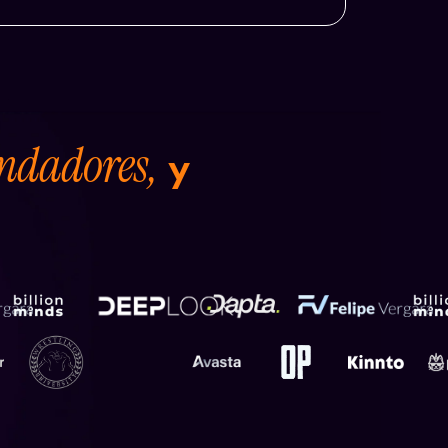
undadores,
y