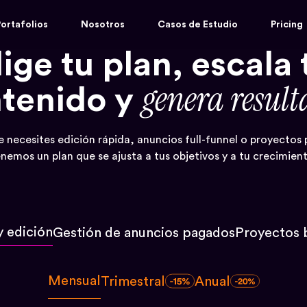
ortafolios
Nosotros
Casos de Estudio
Pricing
lige tu plan, escala 
genera result
tenido y
e necesites edición rápida, anuncios full-funnel o proyectos 
nemos un plan que se ajusta a tus objetivos y a tu crecimien
y edición
Gestión de anuncios pagados
Proyectos 
Mensual
Trimestral
Anual