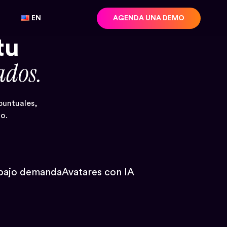
EN
AGENDA UNA DEMO
tu
ados.
puntuales,
to.
bajo demanda
Avatares con IA